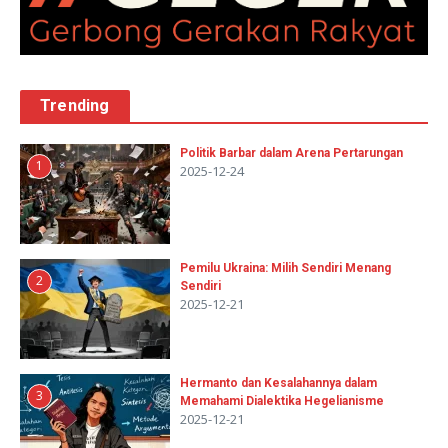
Trending
Politik Barbar dalam Arena Pertarungan
1
2025-12-24
Pemilu Ukraina: Milih Sendiri Menang
2
Sendiri
2025-12-21
Hermanto dan Kesalahannya dalam
3
Memahami Dialektika Hegelianisme
2025-12-21