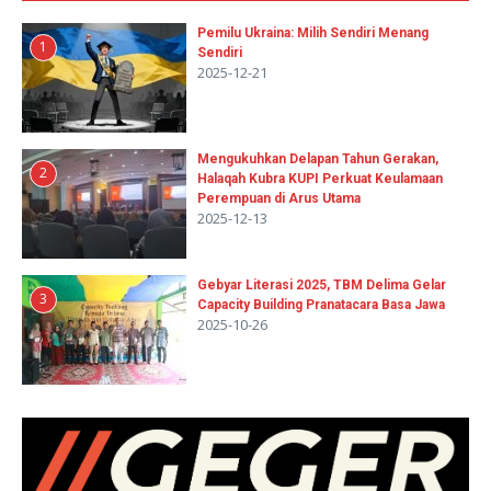
Pemilu Ukraina: Milih Sendiri Menang
1
Sendiri
2025-12-21
Mengukuhkan Delapan Tahun Gerakan,
2
Halaqah Kubra KUPI Perkuat Keulamaan
Perempuan di Arus Utama
2025-12-13
Gebyar Literasi 2025, TBM Delima Gelar
3
Capacity Building Pranatacara Basa Jawa
2025-10-26