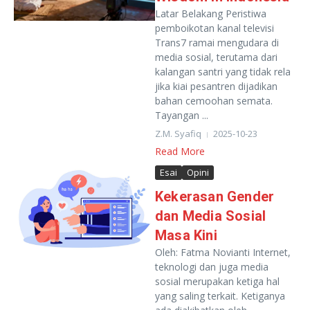
Latar Belakang Peristiwa
pemboikotan kanal televisi
Trans7 ramai mengudara di
media sosial, terutama dari
kalangan santri yang tidak rela
jika kiai pesantren dijadikan
bahan cemoohan semata.
Tayangan ...
Z.M. Syafiq
2025-10-23
Read More
Esai
Opini
Kekerasan Gender
dan Media Sosial
Masa Kini
Oleh: Fatma Novianti Internet,
teknologi dan juga media
sosial merupakan ketiga hal
yang saling terkait. Ketiganya