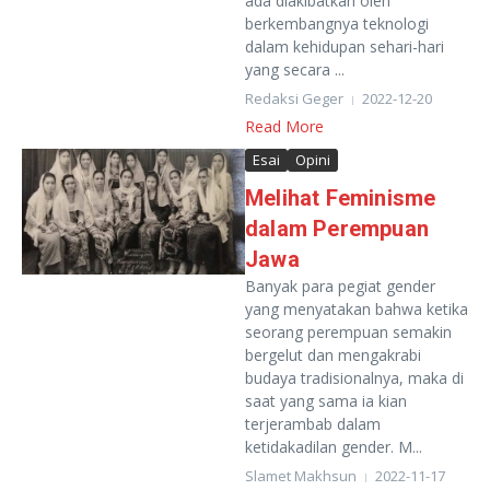
ada diakibatkan oleh
berkembangnya teknologi
dalam kehidupan sehari-hari
yang secara ...
Redaksi Geger
2022-12-20
Read More
Esai
Opini
Melihat Feminisme
dalam Perempuan
Jawa
Banyak para pegiat gender
yang menyatakan bahwa ketika
seorang perempuan semakin
bergelut dan mengakrabi
budaya tradisionalnya, maka di
saat yang sama ia kian
terjerambab dalam
ketidakadilan gender. M...
Slamet Makhsun
2022-11-17