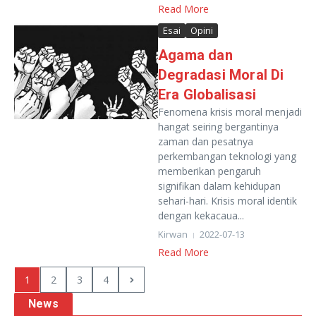
Read More
Esai
Opini
Agama dan
Degradasi Moral Di
Era Globalisasi
Fenomena krisis moral menjadi
hangat seiring bergantinya
zaman dan pesatnya
perkembangan teknologi yang
memberikan pengaruh
signifikan dalam kehidupan
sehari-hari. Krisis moral identik
dengan kekacaua...
Kirwan
2022-07-13
Read More
1
2
3
4
News