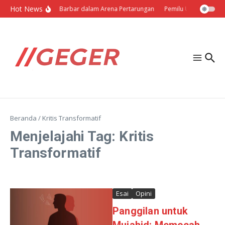
Lewati ke konten
Hot News
Politik Barbar dalam Arena Pertarungan
Pemilu Ukraina: Milih
Beranda
/
Kritis Transformatif
Menjelajahi Tag: Kritis
Transformatif
Esai
Opini
Panggilan untuk