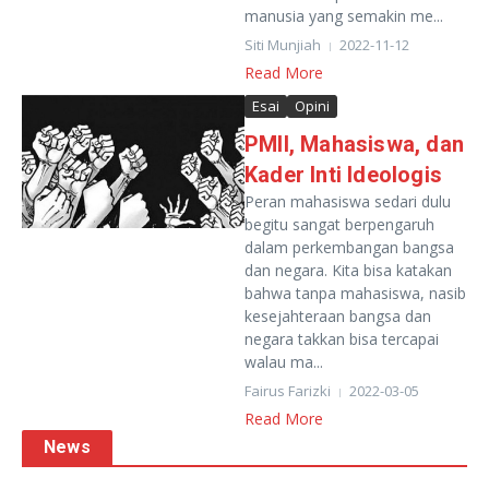
manusia yang semakin me...
Siti Munjiah
2022-11-12
Read More
Esai
Opini
PMII, Mahasiswa, dan
Kader Inti Ideologis
Peran mahasiswa sedari dulu
begitu sangat berpengaruh
dalam perkembangan bangsa
dan negara. Kita bisa katakan
bahwa tanpa mahasiswa, nasib
kesejahteraan bangsa dan
negara takkan bisa tercapai
walau ma...
Fairus Farizki
2022-03-05
Read More
News