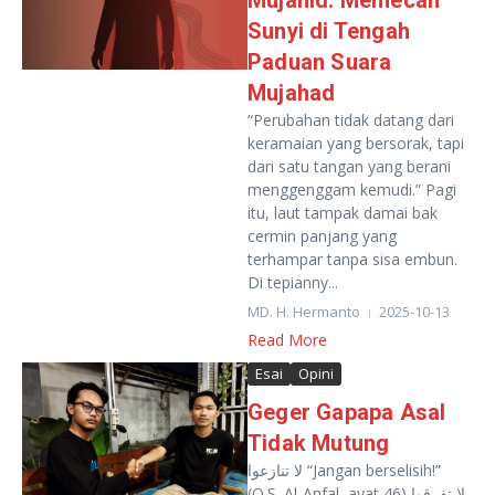
Mujahid: Memecah
Sunyi di Tengah
Paduan Suara
Mujahad
“Perubahan tidak datang dari
keramaian yang bersorak, tapi
dari satu tangan yang berani
menggenggam kemudi.” Pagi
itu, laut tampak damai bak
cermin panjang yang
terhampar tanpa sisa embun.
Di tepianny...
MD. H. Hermanto
2025-10-13
Read More
Esai
Opini
Geger Gapapa Asal
Tidak Mutung
لا تنازعوا “Jangan berselisih!”
(Q.S. Al-Anfal, ayat 46) لا تفرقوا