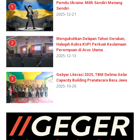
Pemilu Ukraina: Milih Sendiri Menang
1
Sendiri
2025-12-21
Mengukuhkan Delapan Tahun Gerakan,
2
Halaqah Kubra KUPI Perkuat Keulamaan
Perempuan di Arus Utama
2025-12-13
Gebyar Literasi 2025, TBM Delima Gelar
3
Capacity Building Pranatacara Basa Jawa
2025-10-26