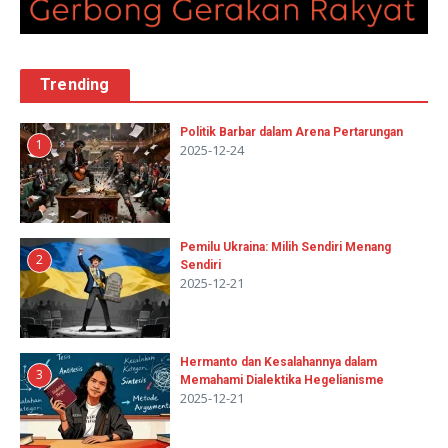
Trending
Politik Barbar dalam Arena Pertarungan
1
2025-12-24
Pemilu Ukraina: Milih Sendiri Menang
2
Sendiri
2025-12-21
Hermanto dan Kesalahannya dalam
3
Memahami Dialektika Hegelianisme
2025-12-21