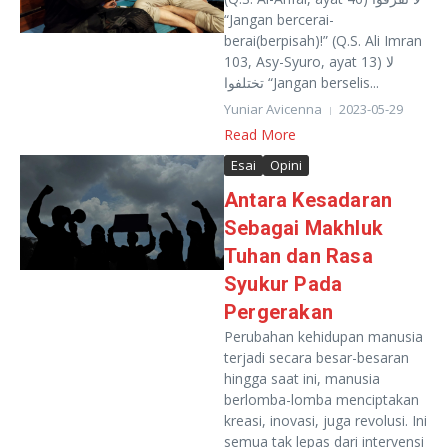
“Jangan bercerai-
berai(berpisah)!” (Q.S. Ali Imran
103, Asy-Syuro, ayat 13) لا
تختلفوا “Jangan berselis...
Yuniar Avicenna
2023-05-29
Read More
Esai
Opini
Antara Kesadaran
Sebagai Makhluk
Tuhan dan Rasa
Syukur Pada
Pergerakan
Perubahan kehidupan manusia
terjadi secara besar-besaran
hingga saat ini, manusia
berlomba-lomba menciptakan
kreasi, inovasi, juga revolusi. Ini
semua tak lepas dari intervensi