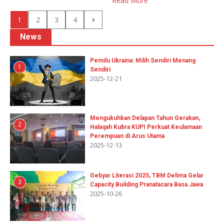
Read More
1
2
3
4
News
Pemilu Ukraina: Milih Sendiri Menang
1
Sendiri
2025-12-21
Mengukuhkan Delapan Tahun Gerakan,
2
Halaqah Kubra KUPI Perkuat Keulamaan
Perempuan di Arus Utama
2025-12-13
Gebyar Literasi 2025, TBM Delima Gelar
3
Capacity Building Pranatacara Basa Jawa
2025-10-26