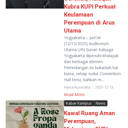
Kubra KUPI Perkuat
Keulamaan
Perempuan di Arus
Utama
Yogyakarta – Jum’at
(12/12/2025) Auditorium
Utama UIN Sunan Kalijaga
Yogyakarta dipenuhi khalayak
dari berbagai elemen.
Pemndangan ini bukanlah hal
biasa, setiap sudut Convention
Hall terisi, bahkan m...
Hana Rusmalia
2025-12-13
Read More
Kabar Kampus
News
Kawal Ruang Aman
Perempuan,