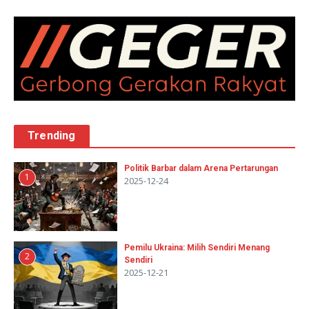
Trending
Politik Barbar dalam Arena Pertarungan
1
2025-12-24
Pemilu Ukraina: Milih Sendiri Menang
2
Sendiri
2025-12-21