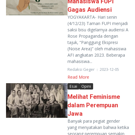
Mahasiswa FUPI
Gagas Audiensi
YOGYAKARTA- Hari senin
(4/12/23) Taman FUPI menjadi
saksi bisu digelarnya audiensi A
Rose Propaganda dengan
tajuk, “Panggung Ekspresi
(Noise Area)” oleh mahasiswa
AFI angkatan 2023. Beberapa
mahasiswa...
Redaksi Geger
2023-12-05
Read More
Esai
Opini
Melihat Feminisme
dalam Perempuan
Jawa
Banyak para pegiat gender
yang menyatakan bahwa ketika
seorang perempuan semakin