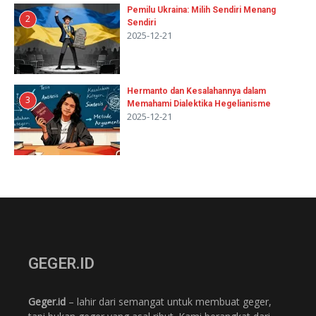
Pemilu Ukraina: Milih Sendiri Menang
2
Sendiri
2025-12-21
Hermanto dan Kesalahannya dalam
3
Memahami Dialektika Hegelianisme
2025-12-21
GEGER.ID
Geger.id
– lahir dari semangat untuk membuat geger,