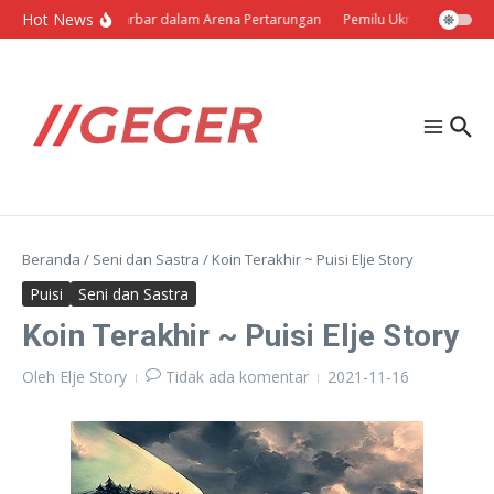
Lewati ke konten
Hot News
Politik Barbar dalam Arena Pertarungan
Pemilu Ukraina: Milih Sen
Beranda
/
Seni dan Sastra
/
Koin Terakhir ~ Puisi Elje Story
Puisi
Seni dan Sastra
Koin Terakhir ~ Puisi Elje Story
Oleh
Elje Story
Tidak ada komentar
2021-11-16