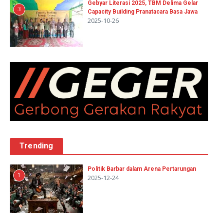
Gebyar Literasi 2025, TBM Delima Gelar
3
Capacity Building Pranatacara Basa Jawa
2025-10-26
Trending
Politik Barbar dalam Arena Pertarungan
1
2025-12-24