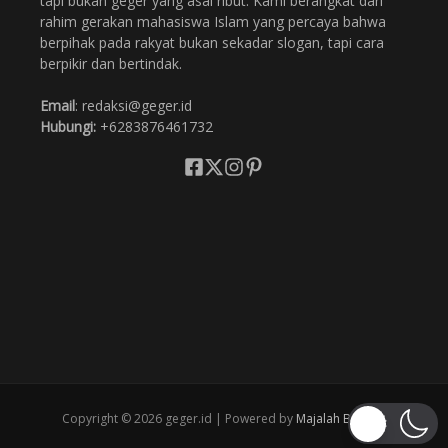
tapi bukan geger yang asal ribut. Kami berangkat dari
rahim gerakan mahasiswa Islam yang percaya bahwa
berpihak pada rakyat bukan sekadar slogan, tapi cara
berpikir dan bertindak.
Email
: redaksi@geger.id
Hubungi:
+6283876461732
Copyright © 2026 geger.id | Powered by
Majalah Berita X