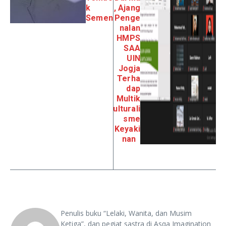
k
, Ajang
Semen
Penge
nalan
HMPS
SAA
UIN
Jogja
Terha
dap
Multik
ulturali
sme
Keyaki
nan
Penulis buku “Lelaki, Wanita, dan Musim
Ketiga”, dan pegiat sastra di Asqa Imagination