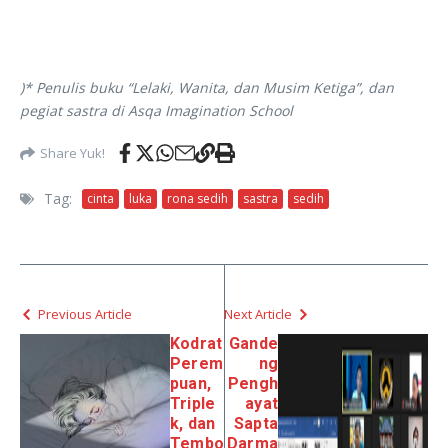
)* Penulis buku “Lelaki, Wanita, dan Musim Ketiga”, dan
pegiat sastra di Asqa Imagination School
Share Yuk!
Tag:
cinta
luka
rona sedih
sastra
sedih
Previous Article
Next Article
Kodrat
Gande
Perem
ng
puan,
Pengh
Triple
ayat
k, dan
Sapta
Tembo
Darma