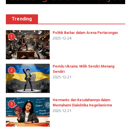
Trending
Politik Barbar dalam Arena Pertarungan
1
2025-12-24
Pemilu Ukraina: Milih Sendiri Menang
2
Sendiri
2025-12-21
Hermanto dan Kesalahannya dalam
3
Memahami Dialektika Hegelianisme
2025-12-21