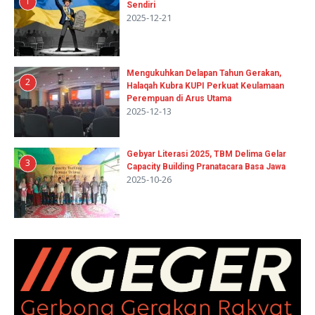
1
Sendiri
2025-12-21
Mengukuhkan Delapan Tahun Gerakan,
2
Halaqah Kubra KUPI Perkuat Keulamaan
Perempuan di Arus Utama
2025-12-13
Gebyar Literasi 2025, TBM Delima Gelar
3
Capacity Building Pranatacara Basa Jawa
2025-10-26