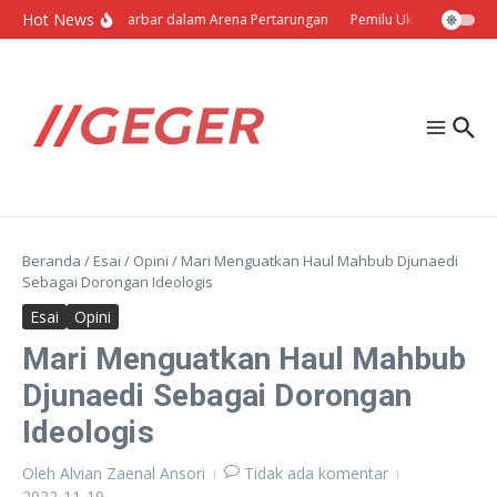
Lewati ke konten
Hot News
Politik Barbar dalam Arena Pertarungan
Pemilu Ukraina: Milih Se
Beranda
/
Esai
/
Opini
/
Mari Menguatkan Haul Mahbub Djunaedi
Sebagai Dorongan Ideologis
Esai
Opini
Mari Menguatkan Haul Mahbub
Djunaedi Sebagai Dorongan
Ideologis
Oleh
Alvian Zaenal Ansori
Tidak ada komentar
2022-11-19