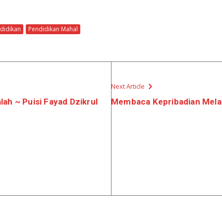
didikan
Pendidikan Mahal
Next Article
ah ~ Puisi Fayad Dzikrul
Membaca Kepribadian Mela