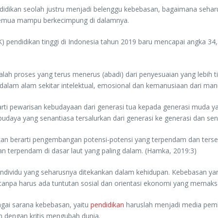
didikan seolah justru menjadi belenggu kebebasan, bagaimana sehar
 semua mampu berkecimpung di dalamnya.
pendidikan tinggi di Indonesia tahun 2019 baru mencapai angka 34,
adalah proses yang terus menerus (abadi) dari penyesuaian yang lebih
dalam alam sekitar intelektual, emosional dan kemanusiaan dari manusi
rti pewarisan kebudayaan dari generasi tua kepada generasi muda yan
budaya yang senantiasa tersalurkan dari generasi ke generasi dan sen
kan berarti pengembangan potensi-potensi yang terpendam dan tersemb
an terpendam di dasar laut yang paling dalam. (Hamka, 2019:3)
an individu yang seharusnya ditekankan dalam kehidupan. Kebebasan
tanpa harus ada tuntutan sosial dan orientasi ekonomi yang memak
agai sarana kebebasan, yaitu
pendidikan
haruslah menjadi media pemb
an dengan kritis mengubah dunia.