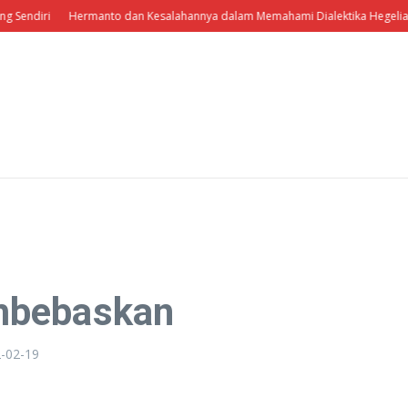
diri
Hermanto dan Kesalahannya dalam Memahami Dialektika Hegelianisme
mbebaskan
-02-19