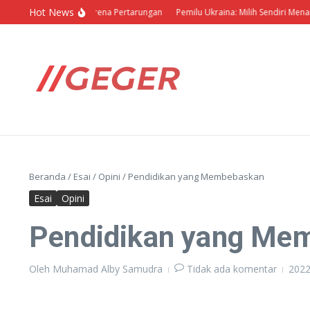
Lewati ke konten
Hot News
tik Barbar dalam Arena Pertarungan
Pemilu Ukraina: Milih Sendiri Menang Sen
Beranda
/
Esai
/
Opini
/
Pendidikan yang Membebaskan
Esai
Opini
Pendidikan yang Me
Oleh
Muhamad Alby Samudra
Tidak ada komentar
2022