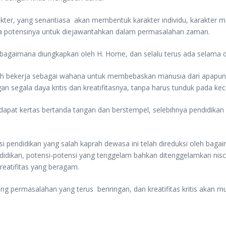
kter, yang senantiasa akan membentuk karakter individu, karakter 
otensinya untuk diejawantahkan dalam permasalahan zaman.
ebagaimana diungkapkan oleh H. Horne, dan selalu terus ada selama
slah bekerja sebagai wahana untuk membebaskan manusia dari apapun
segala daya kritis dan kreatifitasnya, tanpa harus tunduk pada kec
pat kertas bertanda tangan dan berstempel, selebihnya pendidikan i
.
si pendidikan yang salah kaprah dewasa ini telah direduksi oleh ba
idikan, potensi-potensi yang tenggelam bahkan ditenggelamkan nis
kreatifitas yang beragam.
ing permasalahan yang terus beriringan, dan kreatifitas kritis akan 