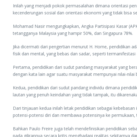
Inilah yang menjadi pokok permasalahan dimana orientasi pen
kecenderungan sosial dan orientasi ekonomi yang tidak bisa
Mohamad Nasir mengungkapkan, Angka Partisipasi Kasar (APK) 
tetangganya Malaysia yang hampir 50%, dan Singapura 78%.
Jika dicermati dari pengertian menurut H. Horne, pendidikan 
fisik dan mental, yang bebas dan sadar, seperti termanifestasi 
Pertama, pendidikan dari sudut pandang masyarakat yang bera
dengan kata lain agar suatu masyarakat mempunyai nilai-nilai 
Kedua, pendidikan dari sudut pandang individu dimana pendidi
lautan yang penuh keindahan yang tidak tampak, itu dikarenak
Dari tinjauan kedua inilah letak pendidikan sebagai kebebas
potensi-potensi diri dan membawa potensinya ke permukaan, 
Bahkan Paulo Freire juga telah mendefinisikan pendidikan seb
pada gilirannya secara kritis menghadapi realitas sekitarnya d