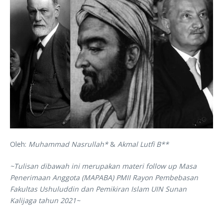
Oleh:
Muhammad Nasrullah*
&
Akmal Lutfi B**
~Tulisan dibawah ini merupakan materi follow up Masa
Penerimaan Anggota (MAPABA) PMII Rayon Pembebasan
Fakultas Ushuluddin dan Pemikiran Islam UIN Sunan
Kalijaga tahun 2021~