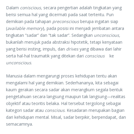
Dalam
con
i
scious
,
secara pengertian adalah tingkatan yang
berisi semua hal yang dicermati pada saat tertentu. Pun
demikian pada tahapan
preconscious
berupa ingatan siap
(
available
memory
), pada posisi ini menjadi jembatan antara
tingkatan “sadar” dan “tak sadar”. Sedangkan
unconscious
,
bukanlah merujuk pada abstraksi hipotetik, tetapi kenyataan
yang berisi insting, impuls, dan
drives
yang dibawa dari lahir
serta hal-hal traumatik yang ditekan dari
conscious
ke
unconscious
.
Manusia dalam mengarungi proses kehidupan tentu akan
mengalami hal yang demikian. Sederhananya, kita sebagai
kaum gerakan secara sadar akan merangkum segala bentuk
pengetahuan secara langsung maupun tak langsung—realitas
objektif atau teoritis belaka. Hal tersebut tergolong sebagai
kategori sadar atau
conscious
. Kesadaran merupakan bagian
dari kehidupan mental. Misal, sadar berpikir, berpendapat, dan
semacamnya.