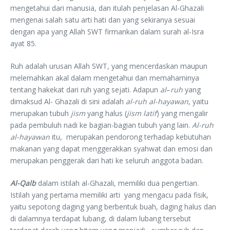
mengetahui dari manusia, dan itulah penjelasan Al-Ghazali
mengenai salah satu arti hati dan yang sekiranya sesuai
dengan apa yang Allah SWT firmankan dalam surah al-Isra
ayat 85.
Ruh adalah urusan Allah SWT, yang mencerdaskan maupun
melemahkan akal dalam mengetahui dan memahaminya
tentang hakekat dari ruh yang sejati. Adapun
al
–
ruh
yang
dimaksud Al- Ghazali di sini adalah
al-ruh al-hayawan
, yaitu
merupakan tubuh
jism
yang halus (
jism latif
) yang mengalir
pada pembuluh nadi ke bagian-bagian tubuh yang lain.
Al-ruh
al-hayawan
itu, merupakan pendorong terhadap kebutuhan
makanan yang dapat menggerakkan syahwat dan emosi dan
merupakan penggerak dari hati ke seluruh anggota badan.
Al-Qalb
dalam istilah al-Ghazali, memiliki dua pengertian.
Istilah yang pertama memiliki arti yang mengacu pada fisik,
yaitu sepotong daging yang berbentuk buah, daging halus dan
di dalamnya terdapat lubang, di dalam lubang tersebut