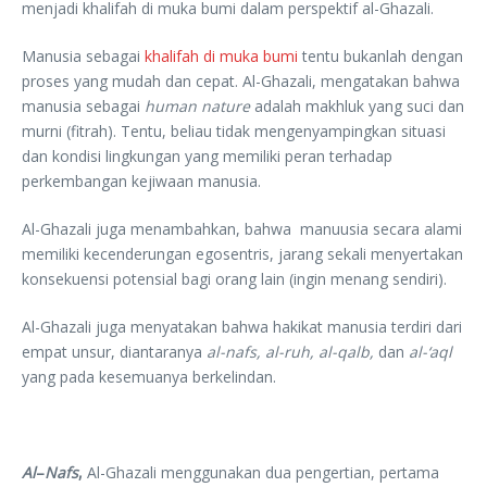
menjadi khalifah di muka bumi dalam perspektif al-Ghazali.
Manusia sebagai
khalifah di muka bumi
tentu bukanlah dengan
proses yang mudah dan cepat. Al-Ghazali, mengatakan bahwa
manusia sebagai
human
nature
adalah makhluk yang suci dan
murni (fitrah). Tentu, beliau tidak mengenyampingkan situasi
dan kondisi lingkungan yang memiliki peran terhadap
perkembangan kejiwaan manusia.
Al-Ghazali juga menambahkan, bahwa manuusia secara alami
memiliki kecenderungan egosentris, jarang sekali menyertakan
konsekuensi potensial bagi orang lain (ingin menang sendiri).
Al-Ghazali juga menyatakan bahwa hakikat manusia terdiri dari
empat unsur, diantaranya
al-nafs, al-ruh, al-qalb,
dan
al-‘aql
yang pada kesemuanya berkelindan.
Al
–
Nafs
,
Al-Ghazali menggunakan dua pengertian, pertama