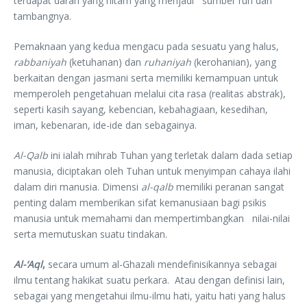
terdapat darah yang hitam yang menjadi sumber ruh dan
tambangnya.
Pemaknaan yang kedua mengacu pada sesuatu yang halus,
rabbaniyah
(ketuhanan) dan
ruhaniyah
(kerohanian), yang
berkaitan dengan jasmani serta memiliki kemampuan untuk
memperoleh pengetahuan melalui cita rasa (realitas abstrak),
seperti kasih sayang, kebencian, kebahagiaan, kesedihan,
iman, kebenaran, ide-ide dan sebagainya.
Al-Qalb
ini ialah mihrab Tuhan yang terletak dalam dada setiap
manusia, diciptakan oleh Tuhan untuk menyimpan cahaya ilahi
dalam diri manusia. Dimensi
al-qalb
memiliki peranan sangat
penting dalam memberikan sifat kemanusiaan bagi psikis
manusia untuk memahami dan mempertimbangkan nilai-nilai
serta memutuskan suatu tindakan.
Al-‘Aql
,
secara umum al-Ghazali mendefinisikannya sebagai
ilmu tentang hakikat suatu perkara. Atau dengan definisi lain,
sebagai yang mengetahui ilmu-ilmu hati, yaitu hati yang halus