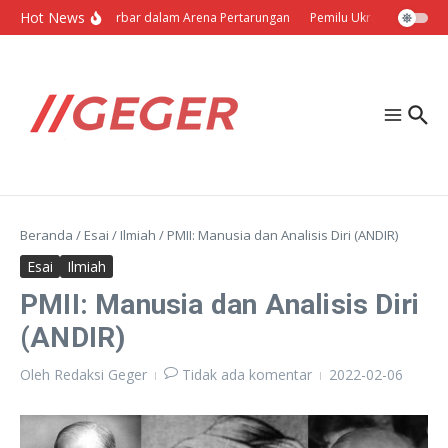
Lewati ke konten
Hot News
Politik Barbar dalam Arena Pertarungan
Pemilu Ukraina: Milih Sen
Beranda
/
Esai
/
Ilmiah
/
PMII: Manusia dan Analisis Diri (ANDIR)
Esai
Ilmiah
PMII: Manusia dan Analisis Diri
(ANDIR)
Oleh
Redaksi Geger
Tidak ada komentar
2022-02-06