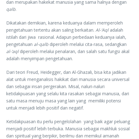
dan merupakan hakekat manusia yang sama halnya dengan
qalb
.
Dikatakan demikian, karena keduanya dalam memperoleh
pengetahuan tertentu akan saling berkaitan.
Al-‘Aql
adalah
istilah dari jiwa rasional. Adapun perbedaan keduanya ialah,
pengetahuan
al-qalb
diperoleh melalui cita-rasa, sedangkan
al-
‘
a
q
l
diperoleh melalui penalaran, dan salah satu fungsi akal
adalah menyimpan pengetahuan.
Dari teori Freud, Heidegger, dan Al-Ghazali, bisa kita jadikan
alat untuk menganalisis hakikat dari manusia secara universal
dan sebagai insan pergerakan. Misal, naluri-naluri
ketidakpuasan yang selalu kita rasakan sebagai manusia, dari
satu masa menuju masa yang lain yang memiliki potensi
untuk menjadi lebih positif dan negatif.
Ketidakpuasan itu perlu pengelolahan yang baik agar peluang
menjadi positif lebih terbuka. Manusia sebagai makhluk sosial
dan spiritual yang berpikir, berilmu dan memikul amanah