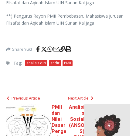
Filsafat dan Aqidah Islam UIN Sunan Kalijaga
**) Pengurus Rayon PMII Pembebasan, Mahasiswa jurusan
Filsafat dan Aqidah Islam UIN Sunan Kalijaga
Share Yuk!
Tag:
analisis diri
andir
PMII
Previous Article
Next Article
PMII
Analisi
dan
s
Nilai
Sosial
Dasar
(ANSO
Perge
S)