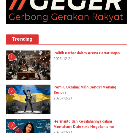
Trending
Politik Barbar dalam Arena Pertarungan
1
2025-12-24
Pemilu Ukraina: Milih Sendiri Menang
2
Sendiri
2025-12-21
Hermanto dan Kesalahannya dalam
3
Memahami Dialektika Hegelianisme
2025-12-21