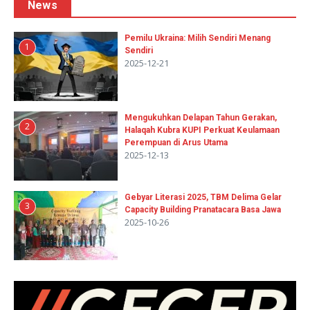
News
Pemilu Ukraina: Milih Sendiri Menang
1
Sendiri
2025-12-21
Mengukuhkan Delapan Tahun Gerakan,
2
Halaqah Kubra KUPI Perkuat Keulamaan
Perempuan di Arus Utama
2025-12-13
Gebyar Literasi 2025, TBM Delima Gelar
3
Capacity Building Pranatacara Basa Jawa
2025-10-26