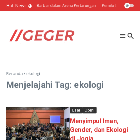
Lewati ke konten
Hot News
Politik Barbar dalam Arena Pertarungan
Pemilu Ukraina: Milih 
Beranda
/
ekologi
Menjelajahi Tag: ekologi
Esai
Opini
Menyimpul Iman,
Gender, dan Ekologi
di Jogja