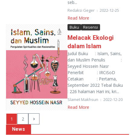
seb...
Redaksi Geger
2022-12-25
Read More
Buku
Resensi
Melacak Ekologi
dalam Islam
Judul Buku : Islam, Sains,
dan Muslim Penulis :
Seyyed Hossein Nasr
Penerbit : IRCiSoD
Cetakan : Pertama,
September 2022 Tebal Buku
: 226 halaman Hari ini, kri...
Slamet Makhsun
2022-12-20
Read More
1
2
News