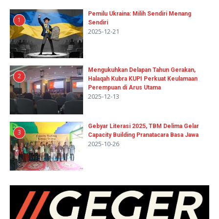
Pemilu Ukraina: Milih Sendiri Menang
1
Sendiri
2025-12-21
Mengukuhkan Delapan Tahun Gerakan,
2
Halaqah Kubra KUPI Perkuat Keulamaan
Perempuan di Arus Utama
2025-12-13
Gebyar Literasi 2025, TBM Delima Gelar
3
Capacity Building Pranatacara Basa Jawa
2025-10-26