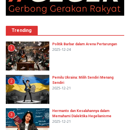
Trending
Politik Barbar dalam Arena Pertarungan
1
2025-12-24
Pemilu Ukraina: Milih Sendiri Menang
2
Sendiri
2025-12-21
Hermanto dan Kesalahannya dalam
3
Memahami Dialektika Hegelianisme
2025-12-21