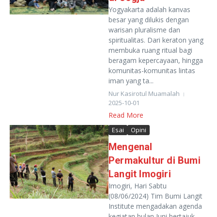
Yogyakarta adalah kanvas
besar yang dilukis dengan
warisan pluralisme dan
spiritualitas. Dari keraton yang
membuka ruang ritual bagi
beragam kepercayaan, hingga
komunitas-komunitas lintas
iman yang ta...
Nur Kasirotul Muamalah
2025-10-01
Read More
Esai
Opini
Mengenal
Permakultur di Bumi
Langit Imogiri
Imogiri, Hari Sabtu
(08/06/2024) Tim Bumi Langit
Institute mengadakan agenda
kegiatan bulan Juni bertajuk